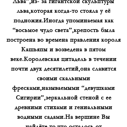
Льва”,из- за гигантской скульптуры
льва,которая когда-то стояла у её
подножия.Иногда упоминаемая как
“восьмое чудо света”,крепость была
построена во времена правления короля
Кашьяпы и возведена в пятом
веке.Королевская цитадель в течении
почти двух десятилетий,она славится
своими скальными
фресками,называемыми “девушками
Сигирии”,зеркальной стеной с ее
древними стихами и гениальными
водными садами.На вершине Вы
найдёте то,что осталось от