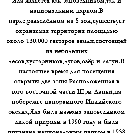
Яла является как заповедником,так и
национальным парком.В
парке,разделённом на 5 зон,существует
охраняемая территория площадью
около 130,000 гектаров земли,состоящей
из небольших
лесов,кустарников,лугов,озёр и лагун.В
настоящее время для посещения
открыты две зоны.Расположенная в
юго-восточной части Шри Ланки,на
побережье панорамного Индийского
океана,Яла была названа заповедником
дикой природы в 1990 году и была
признана национальным парком в 1938