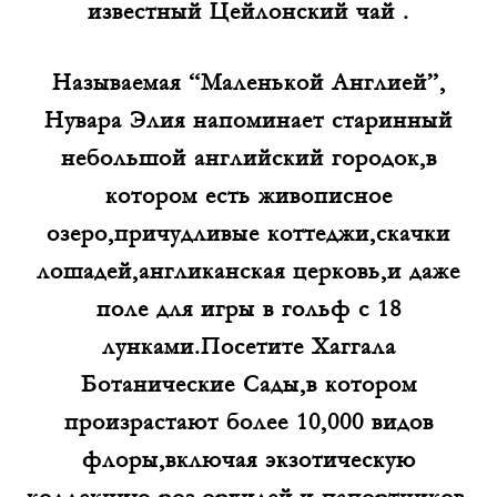
известный Цейлонский чай .
Называемая “Маленькой Англией”,
Нувара Элия напоминает старинный
небольшой английский городок,в
котором есть живописное
озеро,причудливые коттеджи,скачки
лошадей,англиканская церковь,и даже
поле для игры в гольф с 18
лунками.Посетите Хаггала
Ботанические Сады,в котором
произрастают более 10,000 видов
флоры,включая экзотическую
коллекцию роз,орхидей,и папортников.