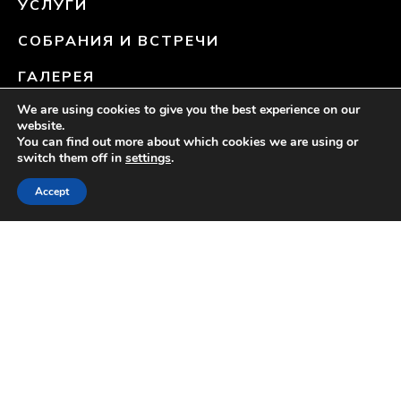
ДОМ
РАЗМЕЩЕНИЕ
ПИТАНИЕ
We are using cookies to give you the best experience on our
website.
You can find out more about which cookies we are using or
ЧЕМ МОЖНО ЗАНИМАТЬСЯ
switch them off in
settings
.
СПЕЦИАЛЬНЫЕ ПРЕДЛОЖЕНИЯ
Accept
[CHECK RATES]
СПА
УСЛУГИ
СОБРАНИЯ И ВСТРЕЧИ
ГАЛЕРЕЯ
СВЯЗАТЬСЯ С НАМИ
О НАС