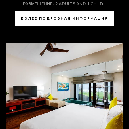
КОМНАТА BEACH
Почувствуйте комфорт в прекрасных
пляжных номерах, доступных в 12
номерах, с общими услугами
дворецкого и потрясающим видом на
сады и Индийский океан.
РАЗМЕР- 700 КВ.ФУТ
РАЗМЕЩЕНИЕ- 2 ADULTS AND 1 CHILD...
БОЛЕЕ ПОДРОБНАЯ ИНФОРМАЦИЯ