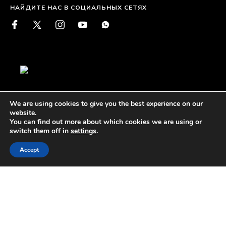
НАЙДИТЕ НАС В СОЦИАЛЬНЫХ СЕТЯХ
We are using cookies to give you the best experience on our
website.
Все авторские права защищены
You can find out more about which cookies we are using or
Курортный спа-отель The Fortress - ©2026
switch them off in
settings
.
КАРТА САЙТА
ПОЛИТИКА КОНФИДЕНЦИАЛЬНОСТИ
Accept
[CHECK RATES]
УСЛОВИЯ ЭКСПЛУАТАЦИИ
Сайт спроектирован и разработан
eMarketingEye