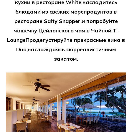
кухни в ресторане White,насладитесь
блюдами из свежих морепродуктов в
ресторане Salty Snapper,и попробуйте
чашечку Цейлонского чая в Чайной T-
LoungeПродегустируйте прекрасные вина в
Duo,наслаждаясь сюрреалистичным
закатом.